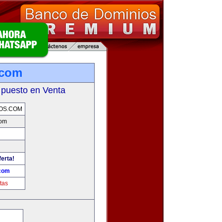
.com
 puesto en Venta
OS.COM
com
ferta!
.com
tas