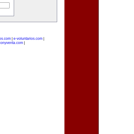
ios.com
|
e-voluntarios.com
|
cionyventa.com
|