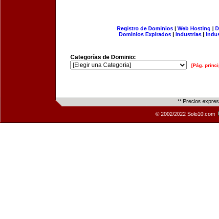
Registro de Dominios
|
Web Hosting
|
D
Dominios Expirados
|
Industrias
|
Indu
Categorías de Dominio:
[Pág. princi
** Precios expre
© 2002/2022 Solo10.com