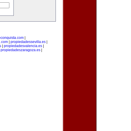
econquista.com
|
o.com
|
propiedadessevilla.es
|
s
|
propiedadesvalencia.es
|
|
propiedadeszaragoza.es
|