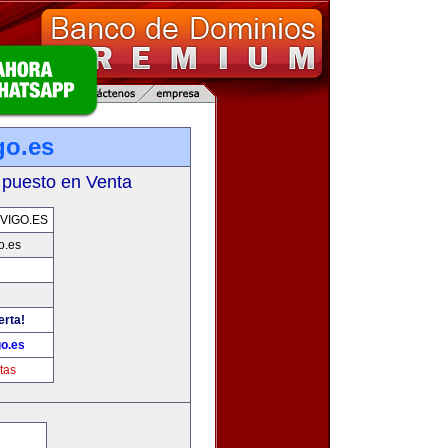
go.es
 puesto en Venta
VIGO.ES
o.es
erta!
go.es
tas