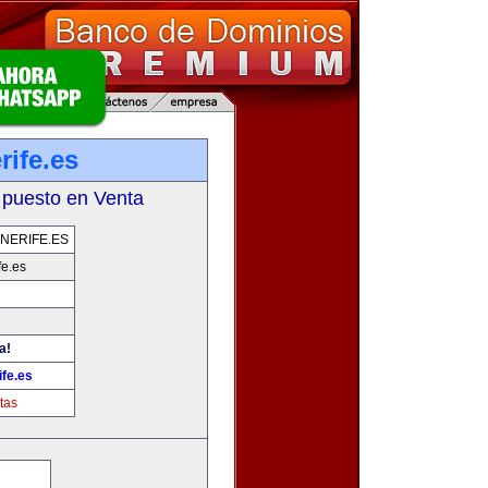
rife.es
 puesto en Venta
NERIFE.ES
fe.es
a!
fe.es
tas