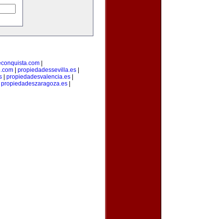
econquista.com
|
o.com
|
propiedadessevilla.es
|
s
|
propiedadesvalencia.es
|
|
propiedadeszaragoza.es
|