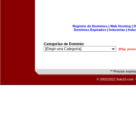
Registro de Dominios
|
Web Hosting
|
D
Dominios Expirados
|
Industrias
|
Indu
Categorías de Dominio:
[Pág. princi
** Precios expre
© 2002/2022 Solo10.com