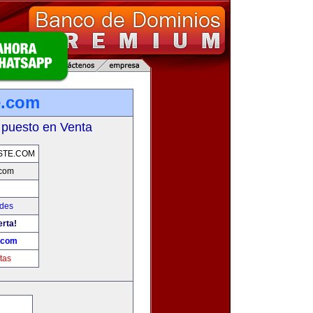
e.com
 puesto en Venta
STE.COM
.com
ades
erta!
.com
tas