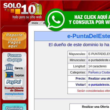
e-PuntaDelEst
El dueño de este dominio lo ha
Mayusculas:
E-PUNTADELE
Minusculas:
e-puntadeleste
Longitud:
14 caracteres
Categorias:
PaÃ­ses y Ciud
Precio:
Realizar una of
Visitar!
e-puntadeleste
Serán consideradas ofer
Realizar una Oferta