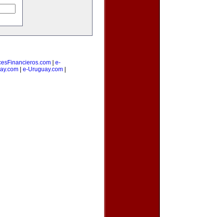
cesFinancieros.com
|
e-
ay.com
|
e-Uruguay.com
|