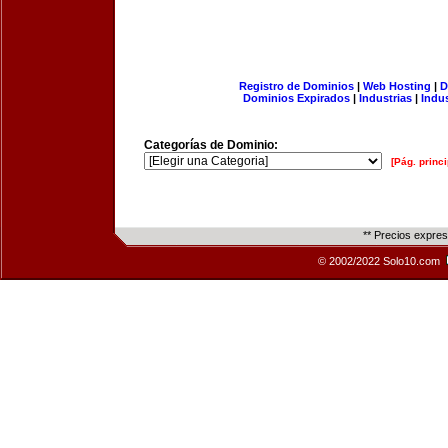
Registro de Dominios
|
Web Hosting
|
D
Dominios Expirados
|
Industrias
|
Indu
Categorías de Dominio:
[Pág. princi
** Precios expre
© 2002/2022 Solo10.com