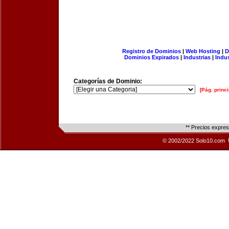
Registro de Dominios
|
Web Hosting
|
D
Dominios Expirados
|
Industrias
|
Indu
Categorías de Dominio:
[Pág. princi
** Precios expre
© 2002/2022 Solo10.com