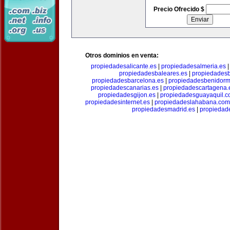
Precio Ofrecido $
Otros dominios en venta:
propiedadesalicante.es
|
propiedadesalmeria.es
propiedadesbaleares.es
|
propiedadesb
propiedadesbarcelona.es
|
propiedadesbenidorm
propiedadescanarias.es
|
propiedadescartagena.
propiedadesgijon.es
|
propiedadesguayaquil.
propiedadesinternet.es
|
propiedadeslahabana.com
propiedadesmadrid.es
|
propiedad