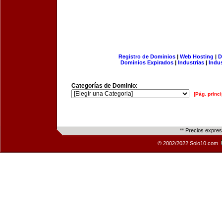
Registro de Dominios
|
Web Hosting
|
D
Dominios Expirados
|
Industrias
|
Indu
Categorías de Dominio:
[Pág. princi
** Precios expre
© 2002/2022 Solo10.com