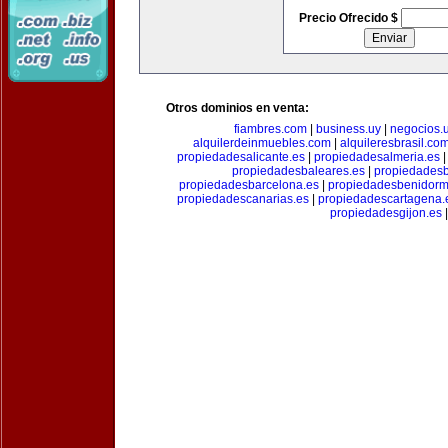
Precio Ofrecido $
Otros dominios en venta:
fiambres.com
|
business.uy
|
negocios.
alquilerdeinmuebles.com
|
alquileresbrasil.co
propiedadesalicante.es
|
propiedadesalmeria.es
propiedadesbaleares.es
|
propiedadesb
propiedadesbarcelona.es
|
propiedadesbenidorm
propiedadescanarias.es
|
propiedadescartagena.
propiedadesgijon.es
|