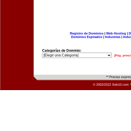
Registro de Dominios
|
Web Hosting
|
D
Dominios Expirados
|
Industrias
|
Indu
Categorías de Dominio:
[Pág. princi
** Precios expre
© 2002/2022 Solo10.com