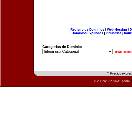
Registro de Dominios
|
Web Hosting
|
D
Dominios Expirados
|
Industrias
|
Indu
Categorías de Dominio:
[Pág. princi
** Precios expre
© 2002/2022 Solo10.com