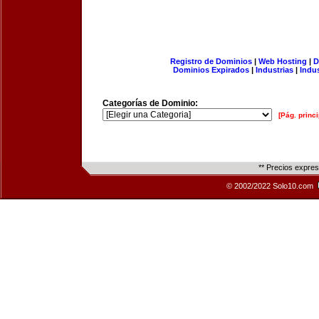
Registro de Dominios
|
Web Hosting
|
D
Dominios Expirados
|
Industrias
|
Indu
Categorías de Dominio:
[Pág. princi
** Precios expre
© 2002/2022 Solo10.com