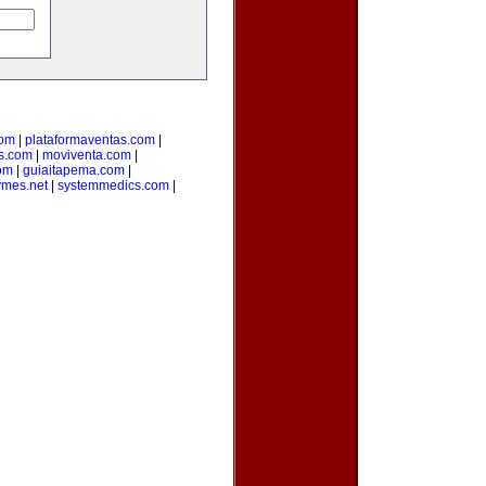
com
|
plataformaventas.com
|
s.com
|
moviventa.com
|
com
|
guiaitapema.com
|
ymes.net
|
systemmedics.com
|