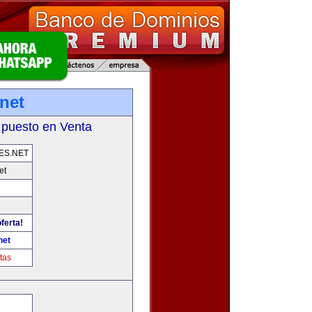
net
 puesto en Venta
ES.NET
et
ferta!
net
tas