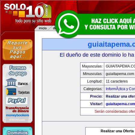
guiaitapema.
El dueño de este dominio lo ha
Mayusculas:
GUIAITAPEMA.C
Minusculas:
guiaitapema.com
Longitud:
11 caracteres
Categorias:
InformÃ¡tica y C
Precio:
Realizar una ofer
Visitar!
guiaitapema.co
Serán consideradas ofer
Realizar una Oferta