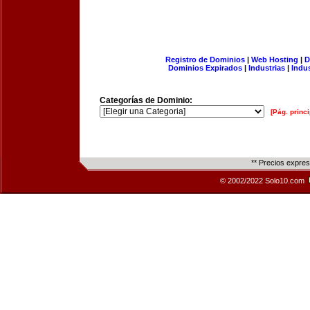
Registro de Dominios
|
Web Hosting
|
D
Dominios Expirados
|
Industrias
|
Indu
Categorías de Dominio:
[Pág. princi
** Precios expre
© 2002/2022 Solo10.com