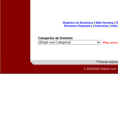
Registro de Dominios
|
Web Hosting
|
D
Dominios Expirados
|
Industrias
|
Indu
Categorías de Dominio:
[Pág. princi
** Precios expre
© 2002/2022 Solo10.com