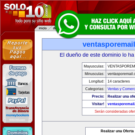
ventasporemai
El dueño de este dominio lo ha
Mayusculas:
VENTASPOREM
Minusculas:
ventasporemail
Longitud:
14 caracteres
Categorias:
Ventas y Comerc
Precio:
Realizar una ofe
Visitar!
ventasporemail
Serán consideradas ofer
Realizar una Oferta