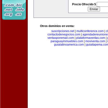
Precio Ofrecido $
Otros dominios en venta:
suscripciones.net
|
multiconference.com
|
c
contactodenegocios.com
|
agendadereunione
ventasporemail.com
|
plataformaventas.com
|
paraguayinmuebles.com
|
moviventa.com
|
guialatinoamerica.com
|
guiaitapema.co