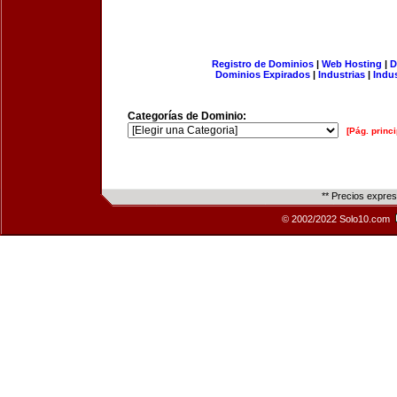
Registro de Dominios
|
Web Hosting
|
D
Dominios Expirados
|
Industrias
|
Indu
Categorías de Dominio:
[Pág. princi
** Precios expre
© 2002/2022 Solo10.com