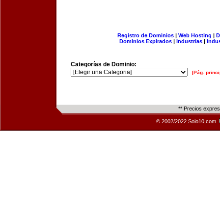
Registro de Dominios
|
Web Hosting
|
D
Dominios Expirados
|
Industrias
|
Indu
Categorías de Dominio:
[Pág. princi
** Precios expre
© 2002/2022 Solo10.com