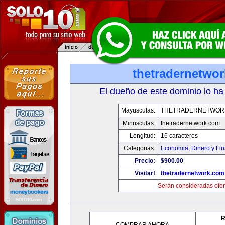
thetradernetwo
El dueño de este dominio lo ha
Mayusculas:
THETRADERNETWOR
Minusculas:
thetradernetwork.com
Longitud:
16 caracteres
Categorias:
Economia, Dinero y Fi
Precio:
$900.00
Visitar!
thetradernetwork.com
Serán consideradas ofer
R