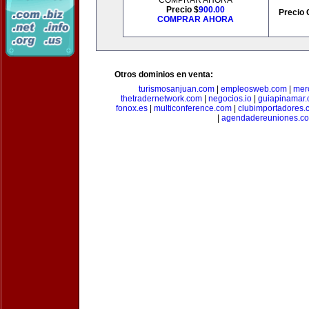
COMPRAR AHORA
Precio $
900.00
Precio 
COMPRAR AHORA
Otros dominios en venta:
turismosanjuan.com
|
empleosweb.com
|
mer
thetradernetwork.com
|
negocios.io
|
guiapinamar
fonox.es
|
multiconference.com
|
clubimportadores.
|
agendadereuniones.c