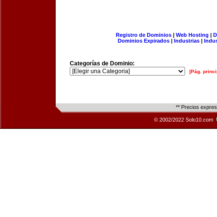
Registro de Dominios
|
Web Hosting
|
D
Dominios Expirados
|
Industrias
|
Indu
Categorías de Dominio:
[Pág. princi
** Precios expre
© 2002/2022 Solo10.com