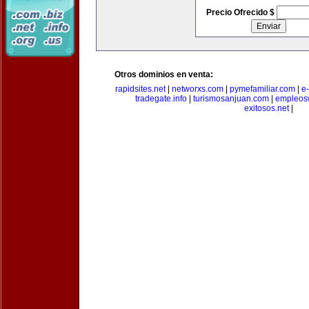
Precio Ofrecido $
Otros dominios en venta:
rapidsites.net
|
networxs.com
|
pymefamiliar.com
|
e
tradegate.info
|
turismosanjuan.com
|
empleos
exitosos.net
|