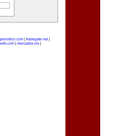
-periodico.com
|
tradegate.net
|
web.com
|
mercados.mx
|