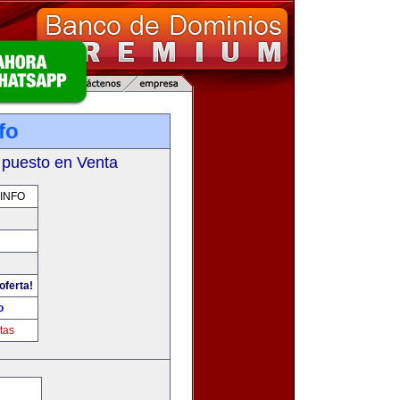
fo
 puesto en Venta
INFO
oferta!
o
tas