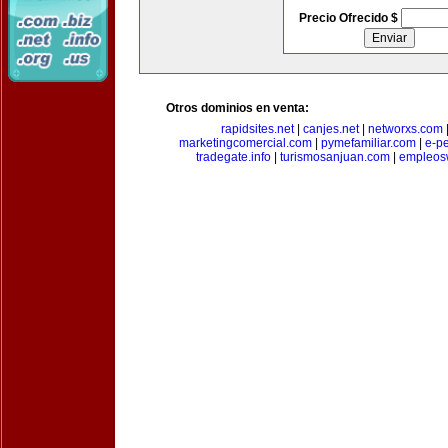
Precio Ofrecido $
Otros dominios en venta:
rapidsites.net
|
canjes.net
|
networxs.com
marketingcomercial.com
|
pymefamiliar.com
|
e-pe
tradegate.info
|
turismosanjuan.com
|
empleos