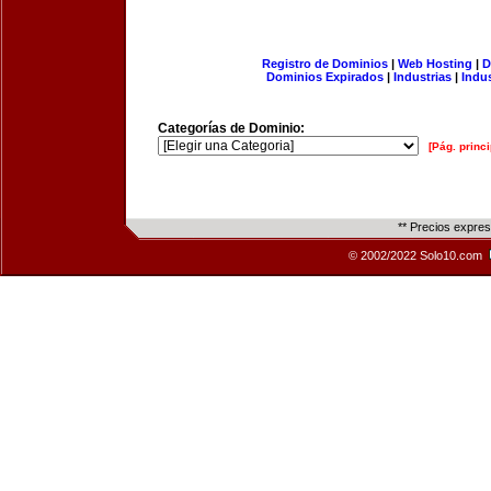
Registro de Dominios
|
Web Hosting
|
D
Dominios Expirados
|
Industrias
|
Indu
Categorías de Dominio:
[Pág. princi
** Precios expre
© 2002/2022 Solo10.com