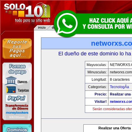
networxs.c
El dueño de este dominio lo ha
Mayusculas:
NETWORXS.
Minusculas:
networxs.com
Longitud:
8 caracteres
Categorias:
TecnologÃ­a
Precio:
Realizar una 
Visitar!
networxs.co
Serán consideradas ofer
Realizar una Oferta