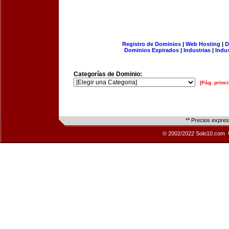
Registro de Dominios
|
Web Hosting
|
D
Dominios Expirados
|
Industrias
|
Indu
Categorías de Dominio:
[Pág. princi
** Precios expre
© 2002/2022 Solo10.com