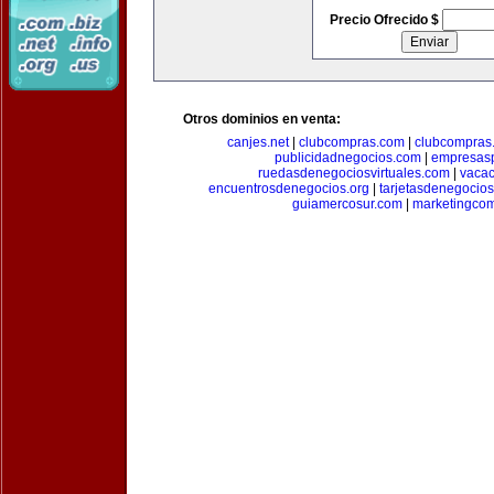
Precio Ofrecido $
Otros dominios en venta:
canjes.net
|
clubcompras.com
|
clubcompras.
publicidadnegocios.com
|
empresas
ruedasdenegociosvirtuales.com
|
vacac
encuentrosdenegocios.org
|
tarjetasdenegocio
guiamercosur.com
|
marketingcom