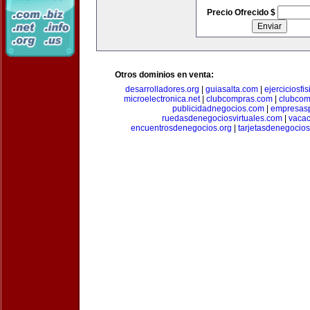
Precio Ofrecido $
Otros dominios en venta:
desarrolladores.org
|
guiasalta.com
|
ejerciciosfi
microelectronica.net
|
clubcompras.com
|
clubcom
publicidadnegocios.com
|
empresas
ruedasdenegociosvirtuales.com
|
vacac
encuentrosdenegocios.org
|
tarjetasdenegocio