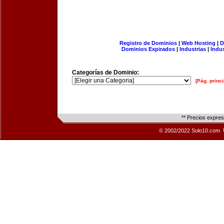
Registro de Dominios
|
Web Hosting
|
D
Dominios Expirados
|
Industrias
|
Indu
Categorías de Dominio:
[Pág. princi
** Precios expre
© 2002/2022 Solo10.com