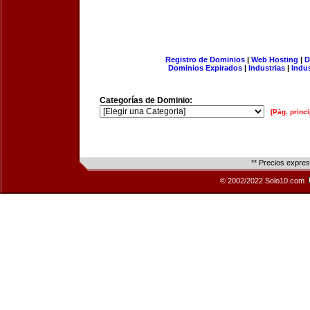
Registro de Dominios
|
Web Hosting
|
D
Dominios Expirados
|
Industrias
|
Indu
Categorías de Dominio:
[Pág. princi
** Precios expre
© 2002/2022 Solo10.com