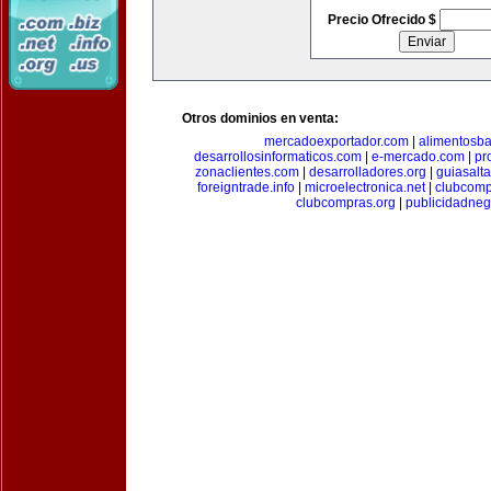
Precio Ofrecido $
Otros dominios en venta:
mercadoexportador.com
|
alimentosb
desarrollosinformaticos.com
|
e-mercado.com
|
pr
zonaclientes.com
|
desarrolladores.org
|
guiasalt
foreigntrade.info
|
microelectronica.net
|
clubcom
clubcompras.org
|
publicidadne