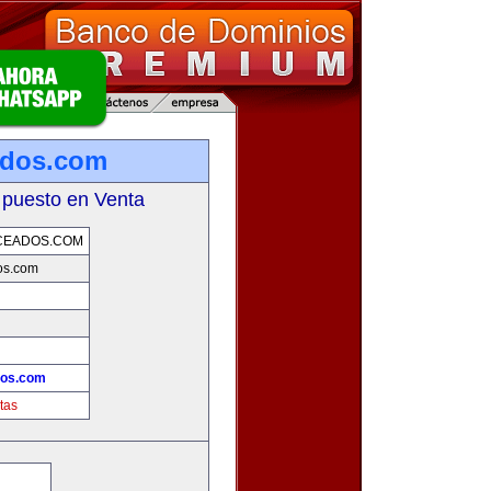
ados.com
 puesto en Venta
CEADOS.COM
os.com
dos.com
tas