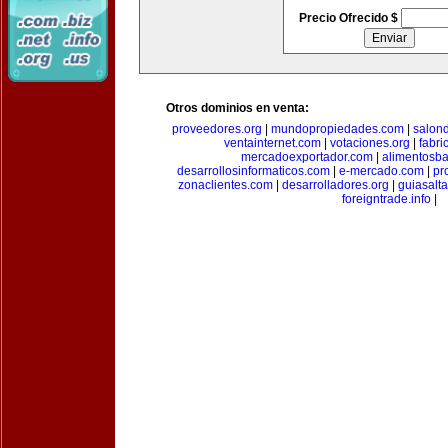
Precio Ofrecido $
Otros dominios en venta:
proveedores.org
|
mundopropiedades.com
|
salon
ventainternet.com
|
votaciones.org
|
fabr
mercadoexportador.com
|
alimentosb
desarrollosinformaticos.com
|
e-mercado.com
|
pr
zonaclientes.com
|
desarrolladores.org
|
guiasalt
foreigntrade.info
|