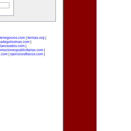
denegocios.com
|
termas.org
|
icadegolosinas.com
|
alanceados.com
|
omocionespublicitarias.com
|
a.com
|
ejerciciosfisicos.com
|