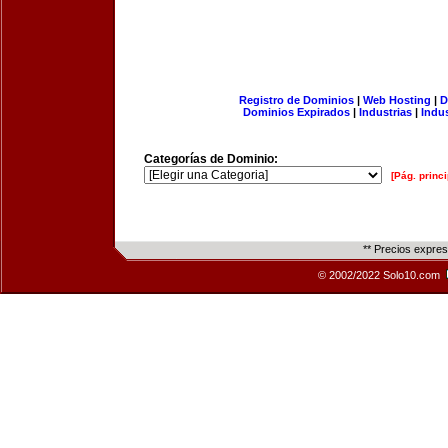
Registro de Dominios
|
Web Hosting
|
D
Dominios Expirados
|
Industrias
|
Indu
Categorías de Dominio:
[Pág. princi
** Precios expre
© 2002/2022 Solo10.com