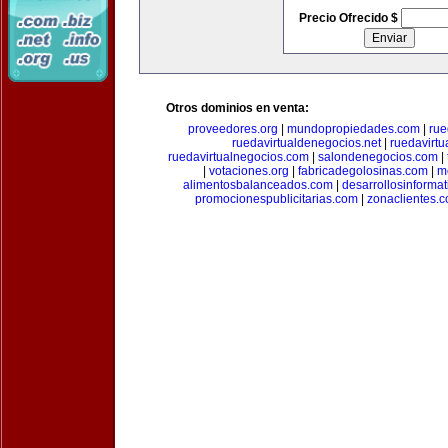
Precio Ofrecido $
Otros dominios en venta:
proveedores.org
|
mundopropiedades.com
|
rue
ruedavirtualdenegocios.net
|
ruedavirtu
ruedavirtualnegocios.com
|
salondenegocios.com
|
|
votaciones.org
|
fabricadegolosinas.com
|
m
alimentosbalanceados.com
|
desarrollosinforma
promocionespublicitarias.com
|
zonaclientes.