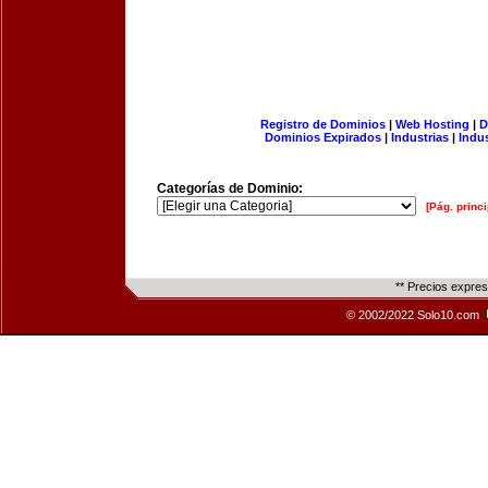
Registro de Dominios
|
Web Hosting
|
D
Dominios Expirados
|
Industrias
|
Indu
Categorías de Dominio:
[Pág. princi
** Precios expre
© 2002/2022 Solo10.com