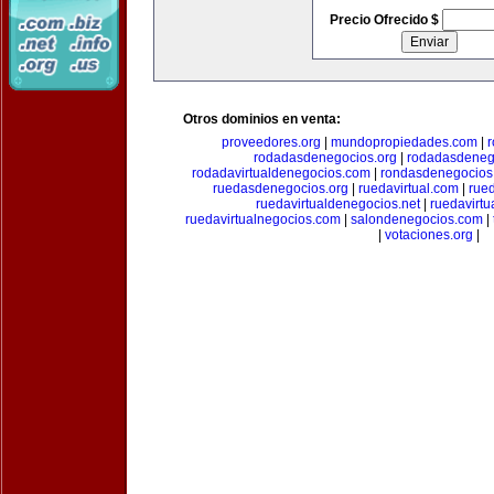
Precio Ofrecido $
Otros dominios en venta:
proveedores.org
|
mundopropiedades.com
|
rodadasdenegocios.org
|
rodadasdenego
rodadavirtualdenegocios.com
|
rondasdenegocios
ruedasdenegocios.org
|
ruedavirtual.com
|
rue
ruedavirtualdenegocios.net
|
ruedavirtu
ruedavirtualnegocios.com
|
salondenegocios.com
|
|
votaciones.org
|