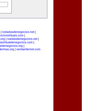
|
rodadasdenegocios.net
|
ciosvirtuais.com
|
.org
|
ruedasdenegocios.net
|
davirtualdenegocios.com
|
aldenegocios.org
|
termas.org
|
ventainternet.com