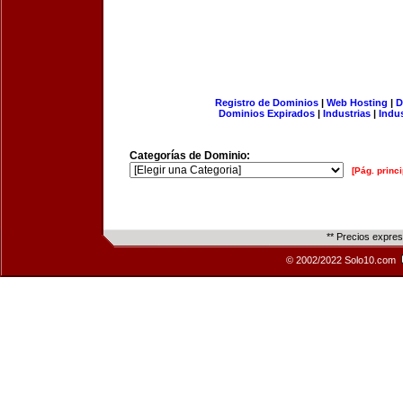
Registro de Dominios
|
Web Hosting
|
D
Dominios Expirados
|
Industrias
|
Indu
Categorías de Dominio:
[Pág. princi
** Precios expre
© 2002/2022 Solo10.com