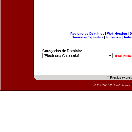
Registro de Dominios
|
Web Hosting
|
D
Dominios Expirados
|
Industrias
|
Indu
Categorías de Dominio:
[Pág. princi
** Precios expre
© 2002/2022 Solo10.com