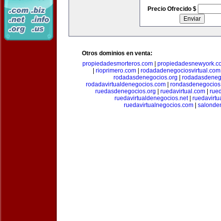
Precio Ofrecido $
Otros dominios en venta:
propiedadesmorteros.com
|
propiedadesnewyork.c
|
rioprimero.com
|
rodadadenegociosvirtual.com
rodadasdenegocios.org
|
rodadasdenego
rodadavirtualdenegocios.com
|
rondasdenegocios
ruedasdenegocios.org
|
ruedavirtual.com
|
rue
ruedavirtualdenegocios.net
|
ruedavirtu
ruedavirtualnegocios.com
|
salonde