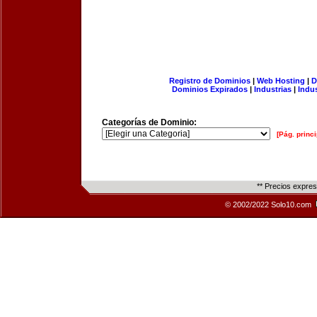
Registro de Dominios
|
Web Hosting
|
D
Dominios Expirados
|
Industrias
|
Indu
Categorías de Dominio:
[Pág. princi
** Precios expre
© 2002/2022 Solo10.com