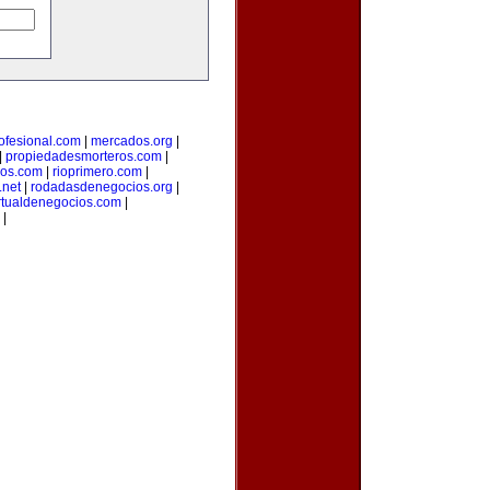
ofesional.com
|
mercados.org
|
|
propiedadesmorteros.com
|
ios.com
|
rioprimero.com
|
.net
|
rodadasdenegocios.org
|
rtualdenegocios.com
|
|