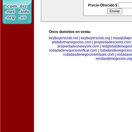
Precio Ofrecido $
Otros dominios en venta:
keybuyersclub.net
|
keybuyersclub.org
|
masajistapr
plataformanegocios.com
|
propiedadesceres.com
propiedadesnewyork.com
|
redglobaldenegoc
rodadadenegociosvirtual.com
|
rodadasdenegocios
rodadasdenegociosvirtuais.com
|
rodadavi
rondasdenegocios.org