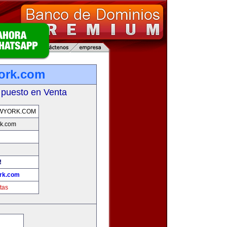
ork.com
 puesto en Venta
WYORK.COM
k.com
!
rk.com
tas