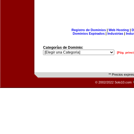
Registro de Dominios
|
Web Hosting
|
D
Dominios Expirados
|
Industrias
|
Indu
Categorías de Dominio:
[Pág. princi
** Precios expre
© 2002/2022 Solo10.com