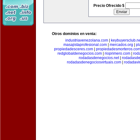
Precio Ofrecido $
Otros dominios en venta:
industriavenezolana.com
|
keybuyersclub.n
masajistaprofesional.com
|
mercados.org
|
pl
propiedadesceres.com
|
propiedadesmorteros.co
redglobaldenegocios.com
|
rioprimero.com
|
rod
rodadasdenegocios.net
|
rodadasde
rodadasdenegociosvirtuais.com
|
rodadavi