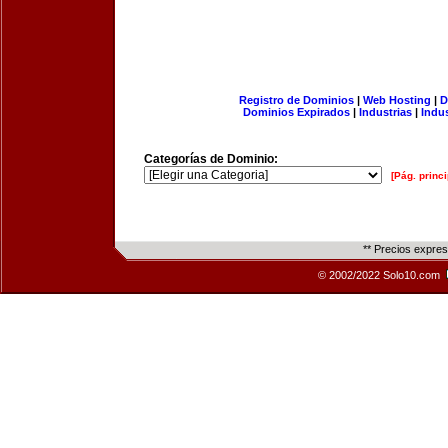
Registro de Dominios
|
Web Hosting
|
D
Dominios Expirados
|
Industrias
|
Indu
Categorías de Dominio:
[Pág. princi
** Precios expre
© 2002/2022 Solo10.com