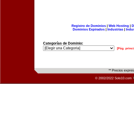
Registro de Dominios
|
Web Hosting
|
D
Dominios Expirados
|
Industrias
|
Indu
Categorías de Dominio:
[Pág. princi
** Precios expre
© 2002/2022 Solo10.com