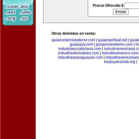
Precio Ofrecido $
Otros dominios en venta:
guiacomercioexterior.com
|
guiaespiritual.net
|
guia
guiajujuy.com
|
guiaproveedores.com
|
h
industriaecuatoriana.com
|
industriamexicana.
industriasforestales.com
|
industriasmexico.com
industriasparaguayas.com
|
industriavenezolan
keybuyersclub.org
|