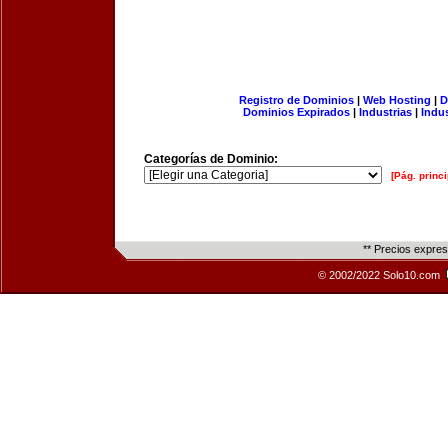
Registro de Dominios
|
Web Hosting
|
D
Dominios Expirados
|
Industrias
|
Indu
Categorías de Dominio:
[Pág. princi
** Precios expre
© 2002/2022 Solo10.com