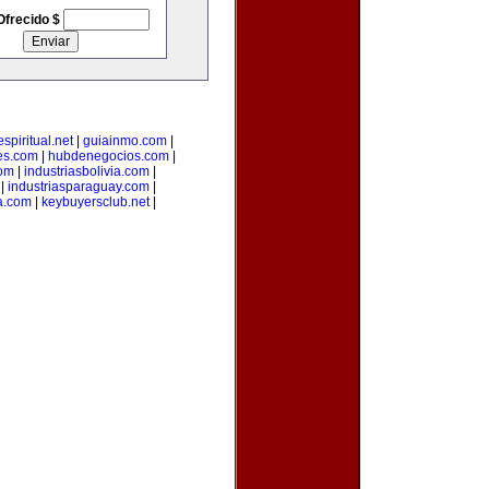
Ofrecido $
spiritual.net
|
guiainmo.com
|
es.com
|
hubdenegocios.com
|
com
|
industriasbolivia.com
|
|
industriasparaguay.com
|
a.com
|
keybuyersclub.net
|