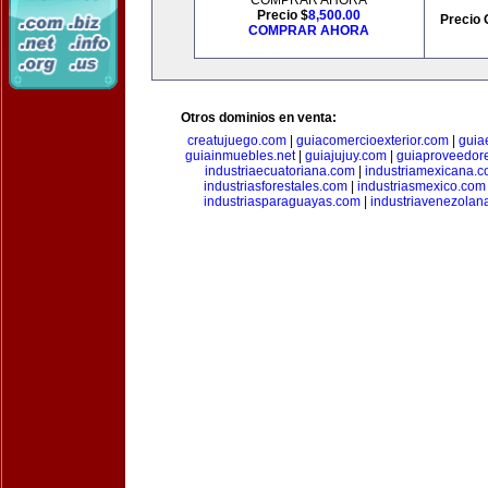
COMPRAR AHORA
Precio $
8,500.00
Precio 
COMPRAR AHORA
Otros dominios en venta:
creatujuego.com
|
guiacomercioexterior.com
|
guiae
guiainmuebles.net
|
guiajujuy.com
|
guiaproveedor
industriaecuatoriana.com
|
industriamexicana.
industriasforestales.com
|
industriasmexico.com
industriasparaguayas.com
|
industriavenezolan