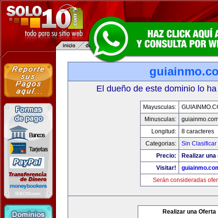
guiainmo.c
El dueño de este dominio lo ha
Mayusculas:
GUIAINMO.
Minusculas:
guiainmo.co
Longitud:
8 caracteres
Categorias:
Sin Clasificar
Precio:
Realizar una 
Visitar!
guiainmo.co
Serán consideradas ofer
Realizar una Oferta