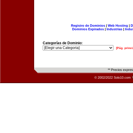
Registro de Dominios
|
Web Hosting
|
D
Dominios Expirados
|
Industrias
|
Indu
Categorías de Dominio:
[Pág. princi
** Precios expre
© 2002/2022 Solo10.com