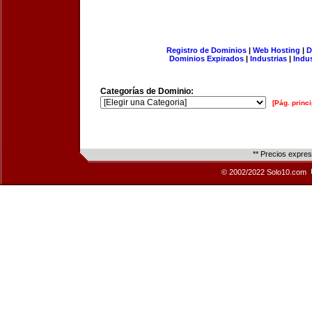
Registro de Dominios
|
Web Hosting
|
D
Dominios Expirados
|
Industrias
|
Indu
Categorías de Dominio:
[Pág. princi
** Precios expre
© 2002/2022 Solo10.com