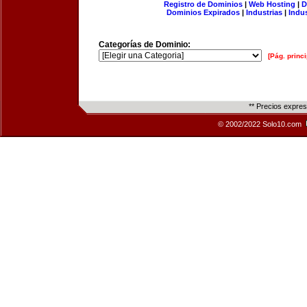
Registro de Dominios
|
Web Hosting
|
D
Dominios Expirados
|
Industrias
|
Indu
Categorías de Dominio:
[Pág. princi
** Precios expre
© 2002/2022 Solo10.com