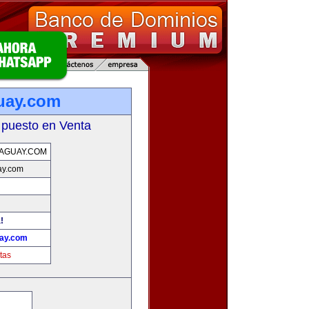
uay.com
 puesto en Venta
AGUAY.COM
ay.com
!
ay.com
tas