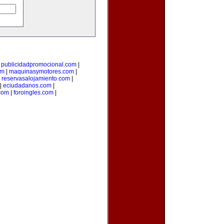
|
publicidadpromocional.com
|
om
|
maquinasymotores.com
|
|
reservasalojamiento.com
|
|
eciudadanos.com
|
com
|
foroingles.com
|