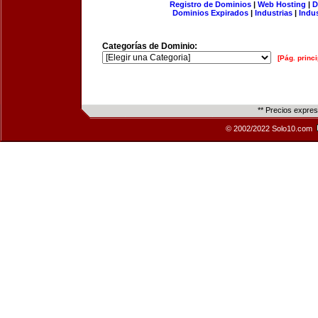
Registro de Dominios
|
Web Hosting
|
D
Dominios Expirados
|
Industrias
|
Indu
Categorías de Dominio:
[Pág. princi
** Precios expre
© 2002/2022 Solo10.com