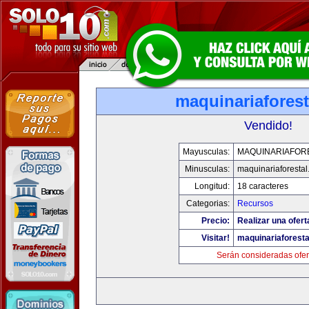
maquinariafores
Vendido!
Mayusculas:
MAQUINARIAFOR
Minusculas:
maquinariaforesta
Longitud:
18 caracteres
Categorias:
Recursos
Precio:
Realizar una ofert
Visitar!
maquinariaforest
Serán consideradas ofer