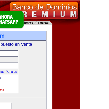
om
 puesto en Venta
cias
,
Portales
!
tas