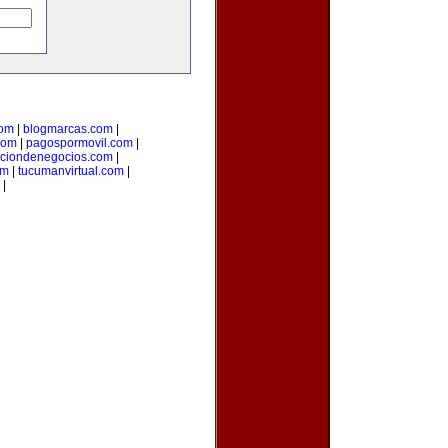
com
|
blogmarcas.com
|
com
|
pagospormovil.com
|
cciondenegocios.com
|
om
|
tucumanvirtual.com
|
|