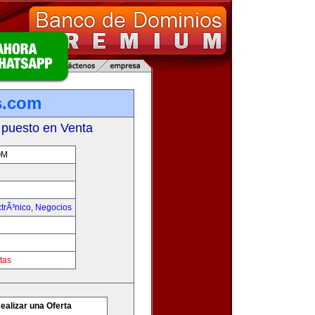
es.com
 puesto en Venta
OM
trÃ³nico
,
Negocios
tas
ealizar una Oferta