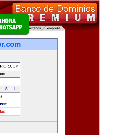
or.com
RIOR.COM
.com
as
,
Salud
ta!
r.com
tas