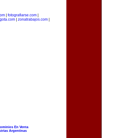
com
|
fotografiarse.com
|
gota.com
|
zonatrabajos.com
|
ominios En Venta
strias Argentinas