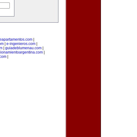
deapartamentos.com
|
om
|
e-ingenieros.com
|
om
|
guiadeblumenau.com
|
cionamientoargentina.com
|
.com
|