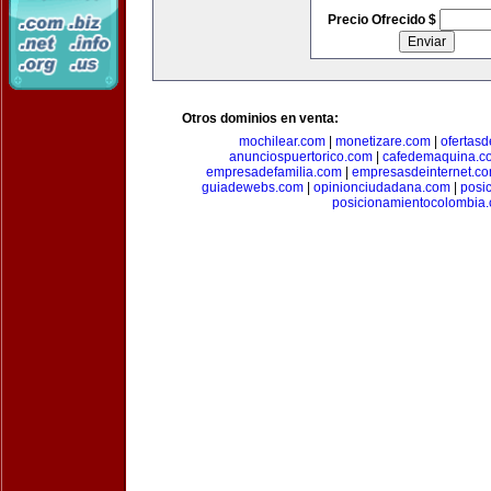
Precio Ofrecido $
Otros dominios en venta:
mochilear.com
|
monetizare.com
|
ofertas
anunciospuertorico.com
|
cafedemaquina.c
empresadefamilia.com
|
empresasdeinternet.c
guiadewebs.com
|
opinionciudadana.com
|
posi
posicionamientocolombia