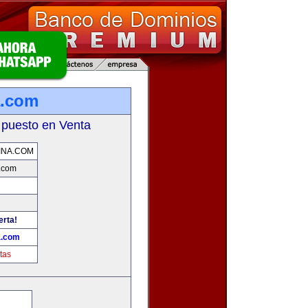
a.com
 puesto en Venta
INA.COM
.com
erta!
a.com
tas