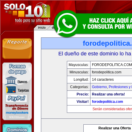
forodepolitic
El dueño de este dominio lo ha
Mayusculas:
FORODEPOLITICA.COM
Minusculas:
forodepolitica.com
Longitud:
14 caracteres
Categorias:
Gobierno
,
Profesiones y
Precio:
Realizar una oferta!
Visitar!
forodepolitica.com
Serán consideradas ofer
Realizar una Oferta