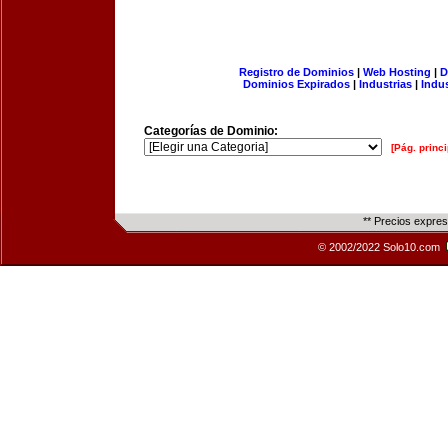
Registro de Dominios
|
Web Hosting
|
D
Dominios Expirados
|
Industrias
|
Indu
Categorías de Dominio:
[Pág. princi
** Precios expre
© 2002/2022 Solo10.com