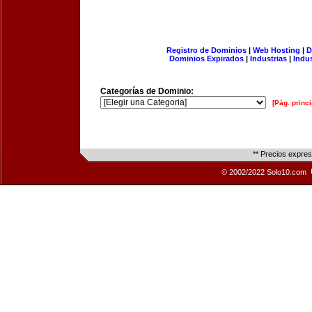
Registro de Dominios
|
Web Hosting
|
D
Dominios Expirados
|
Industrias
|
Indu
Categorías de Dominio:
[Pág. princi
** Precios expre
© 2002/2022 Solo10.com