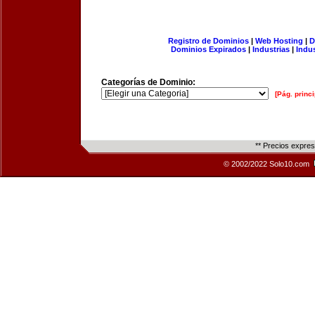
Registro de Dominios
|
Web Hosting
|
D
Dominios Expirados
|
Industrias
|
Indu
Categorías de Dominio:
[Pág. princi
** Precios expre
© 2002/2022 Solo10.com