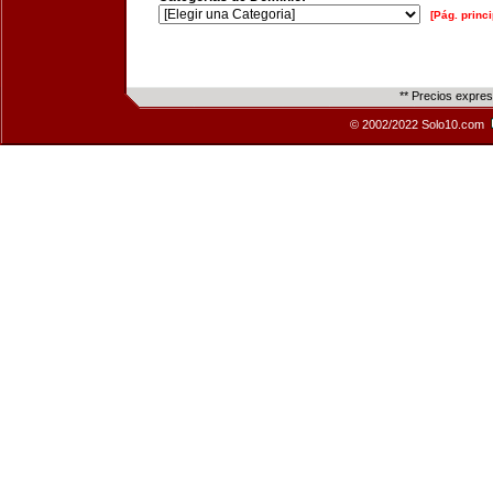
[Pág. princi
** Precios expre
© 2002/2022 Solo10.com