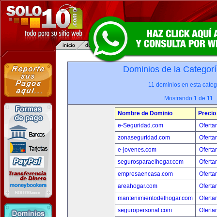
Dominios de la Categorí
11 dominios en esta categ
Mostrando 1 de 11
Nombre de Dominio
Precio
e-Seguridad.com
Oferta
zonaseguridad.com
Oferta
e-jovenes.com
Oferta
segurosparaelhogar.com
Oferta
empresaencasa.com
Oferta
areahogar.com
Oferta
mantenimientodelhogar.com
Oferta
seguropersonal.com
Oferta